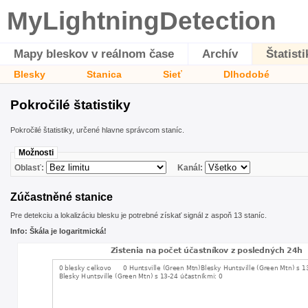
MyLightningDetection
Mapy bleskov v reálnom čase
Archív
Štatisti
Blesky
Stanica
Sieť
Dlhodobé
Pokročilé štatistiky
Pokročilé štatistiky, určené hlavne správcom staníc.
Možnosti
Oblasť:
Kanál:
Zúčastněné stanice
Pre detekciu a lokalizáciu blesku je potrebné získať signál z aspoň 13 staníc.
Info: Škála je logaritmická!