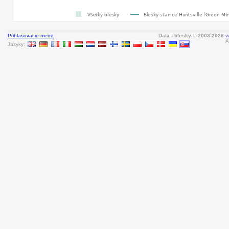
Prihlasovacie meno
Data - blesky © 2003-2026
w
A
Jazyky: