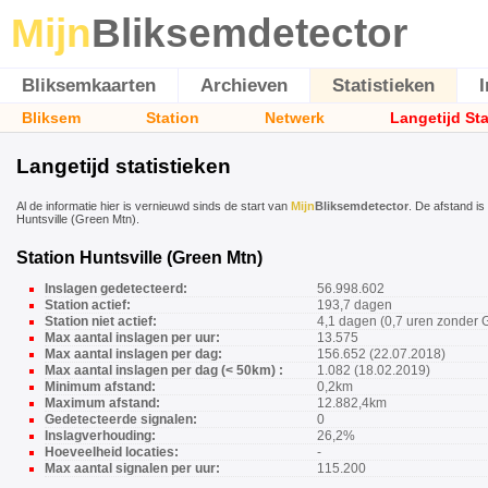
Mijn
Bliksemdetector
Bliksemkaarten
Archieven
Statistieken
Bliksem
Station
Netwerk
Langetijd St
Langetijd statistieken
Al de informatie hier is vernieuwd sinds de start van
Mijn
Bliksemdetector
. De afstand is
Huntsville (Green Mtn).
Station Huntsville (Green Mtn)
Inslagen gedetecteerd:
56.998.602
Station actief:
193,7 dagen
Station niet actief:
4,1 dagen (0,7 uren zonder 
Max aantal inslagen per uur:
13.575
Max aantal inslagen per dag:
156.652 (22.07.2018)
Max aantal inslagen per dag (< 50km) :
1.082 (18.02.2019)
Minimum afstand:
0,2km
Maximum afstand:
12.882,4km
Gedetecteerde signalen:
0
Inslagverhouding:
26,2%
Hoeveelheid locaties:
-
Max aantal signalen per uur:
115.200