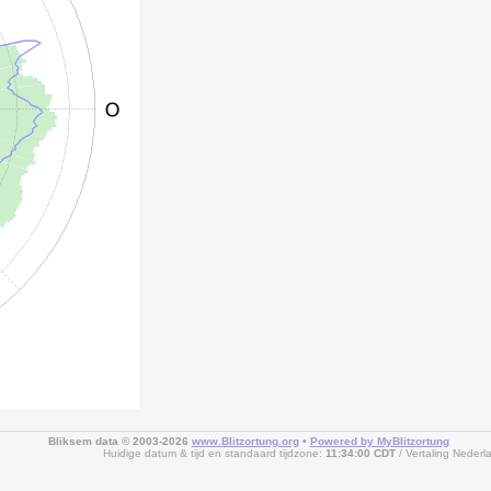
Bliksem data © 2003-2026
www.Blitzortung.org
•
Powered by MyBlitzortung
Huidige datum & tijd en standaard tijdzone:
11:34:00 CDT
Vertaling Nederl