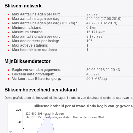
Bliksem netwerk
Max aantal inslagen per uur:
27.579
Max aantal inslagen per dag:
549.402 (17.08.2019)
Max aantal inslagen per dag (< 50km) :
4.872 (18.02.2019)
Minimum afstand:
0,1km
Maximum afstand:
16.171,4km
Max aantal signalen per uur:
8.175.787
Max deelnemers per inslag:
195
Max actieve stations:
1
Max beschikbare stations:
1
MijnBliksemdetector
Begin verzamelen gegevens:
30.05.2018 21:20:43
Bliksem data ontvangen:
430.271
Verkeer naar Blitzortung.org:
50,7 MB/dag
Bliksemhoeveelheid per afstand
Deze grafiek toont de hoeveelheid inslagen in functie van de afstand sinds de start van het