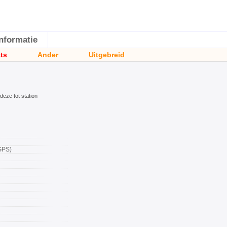
Informatie
ats
Ander
Uitgebreid
 deze tot station
GPS)