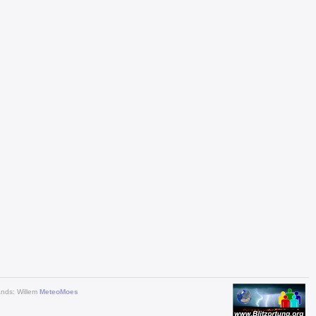
ands: Willem
MeteoMoes