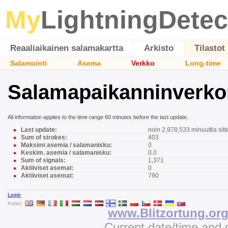
My
LightningDetec
Reaaliaikainen salamakartta
Arkisto
Tilastot
Salamointi
Asema
Verkko
Long-time
Salamapaikanninverkon 
All information applies to the time range 60 minutes before the last update.
Last update:
noin 2,978,533 minuuttia sitt
Sum of strokes:
403
Maksimi asemia / salamanisku:
0
Keskim. asemia / salamanisku:
0.0
Sum of signals:
1,371
Aktiiviset asemat:
0
Aktiiviset asemat:
790
Login
Kielet:
www.Blitzortung.or
Current date/time and 