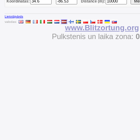
Koordinātas:
Distance (m):
Lietotājvārds
valodas:
www.Blitzortung.org
Pulkstenis un laika zona:
0