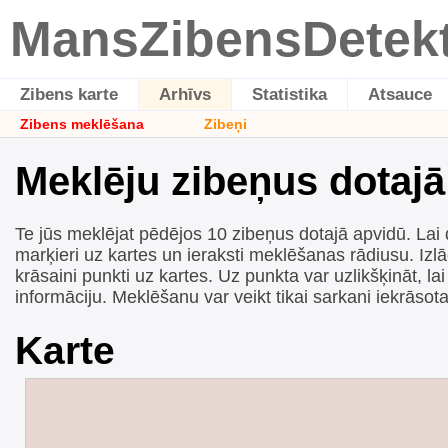
MansZibensDetek
Zibens karte
Arhīvs
Statistika
Atsauce
Zibens meklēšana
Zibeņi
Meklēju zibeņus dotaj
Te jūs meklējat pēdējos 10 zibeņus dotajā apvidū. Lai 
marķieri uz kartes un ieraksti meklēšanas rādiusu. Izlā
krāsaini punkti uz kartes. Uz punkta var uzlikšķināt, lai
informāciju. Meklēšanu var veikt tikai sarkani iekrāsota
Karte