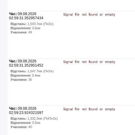
Час:
09.08.2026
02:59:31.352957434
Відстань:
1,543.7км (ПнЗх)
Відхилення:
3.6км
Учасники:
49
Час:
09.08.2026
02:59:31.352951452
Відстань:
1,547.7км (ПнЗх)
Відхилення:
3.4км
Учасники:
36
Час:
09.08.2026
02:59:23.924321097
Відстань:
1,332.3км (ПнПнЗх)
Відхилення:
3.5км
Учасники:
40