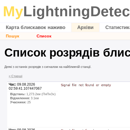
My
LightningDetec
Карта блискавок наживо
Архіви
Статистик
Пошук
Список
Список розрядів бли
Деякі з останніх розрядів з сигналом на найближчій станції.
< Старші
Час:
09.08.2026
02:59:41.107447067
Відстань:
1,273.2км (ПнПнЗх)
Відхилення:
3.1км
Учасники:
25
Час:
09.08.2026