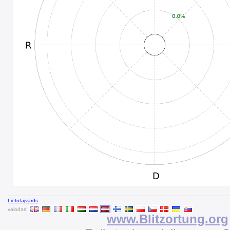
Lietotājvārds
valodas:
www.Blitzortung.org