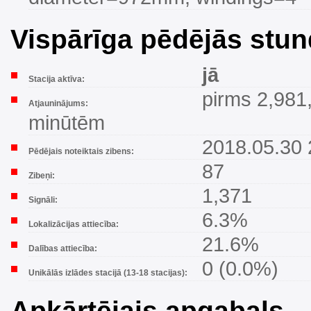
Vispārīga pēdējās stun
jā
Stacija aktīva:
pirms 2,981
Atjauninājums:
minūtēm
2018.05.30 
Pēdējais noteiktais zibens:
87
Zibeņi:
1,371
Signāli:
6.3%
Lokalizācijas attiecība:
21.6%
Dalības attiecība:
0 (0.0%)
Unikālās izlādes stacijā (13-18 stacijas):
Apkārtējais apgabals