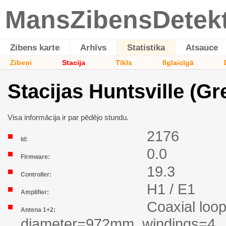
MansZibensDetek
Zibens karte
Arhīvs
Statistika
Atsauce
Zibeņi
Stacija
Tīkls
Ilglaicīgā
Stacijas Huntsville (Gr
Visa informācija ir par pēdējo stundu.
2176
Id:
0.0
Firmware:
19.3
Controller:
H1 / E1
Amplifier:
Coaxial loop
Antena 1+2:
diameter=972mm, windings=4