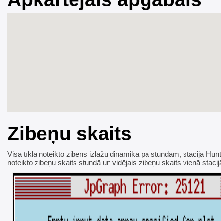
Zibeņu skaits
Visa tīkla noteikto zibens izlāžu dinamika pa stundām, stacijā Hun
noteikto zibeņu skaits stundā un vidējais zibeņu skaits vienā stacij