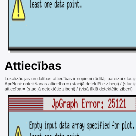
Attiecības
Lokalizācijas un dalības attiecības ir nopietni rādītāji pareizai stac
Aprēķini: noteikšanas attiecība = (stacijā detektētie zibeņi) / (stacij
attiecība = (stacijā detektētie zibeņi) / (visā tīklā detektētie zibeņi)